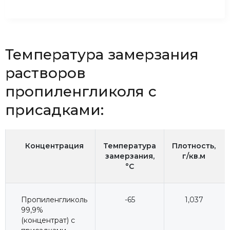
Температура замерзания
растворов
пропиленгликоля с
присадками:
Концентрация
Температура
Плотность,
замерзания,
г/кв.м
°C
Пропиленгликоль
-65
1,037
99,9%
(концентрат) с