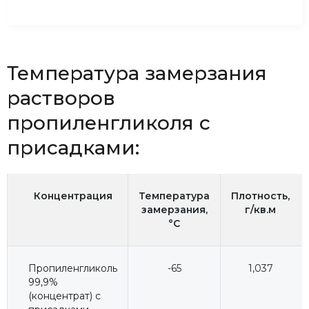
Температура замерзания
растворов
пропиленгликоля с
присадками:
Концентрация
Температура
Плотность,
замерзания,
г/кв.м
°C
Пропиленгликоль
-65
1,037
99,9%
(концентрат) с