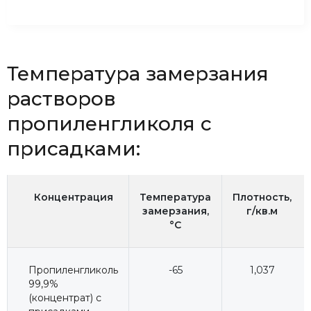
Температура замерзания
растворов
пропиленгликоля с
присадками:
Концентрация
Температура
Плотность,
замерзания,
г/кв.м
°C
Пропиленгликоль
-65
1,037
99,9%
(концентрат) с