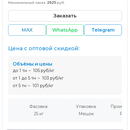
Минимальный заказ:
2625
руб.
Заказать
MAX
WhatsApp
Telegram
Цена с оптовой скидкой:
Объёмы и цены
до 1 тн
105 руб/кг
от 1 до 5 тн
103 руб/кг
от 5 тн
101 руб/кг
Фасовка:
Упаковка:
Производ
25 кг
Мешок
Росс