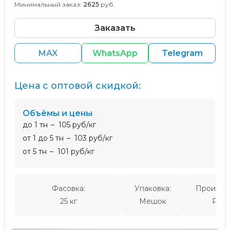
Минимальный заказ:
2625
руб.
Заказать
MAX
WhatsApp
Telegram
Цена с оптовой скидкой:
Объёмы и цены
до 1 тн
105 руб/кг
от 1 до 5 тн
103 руб/кг
от 5 тн
101 руб/кг
Фасовка:
Упаковка:
Производ
25 кг
Мешок
Росс