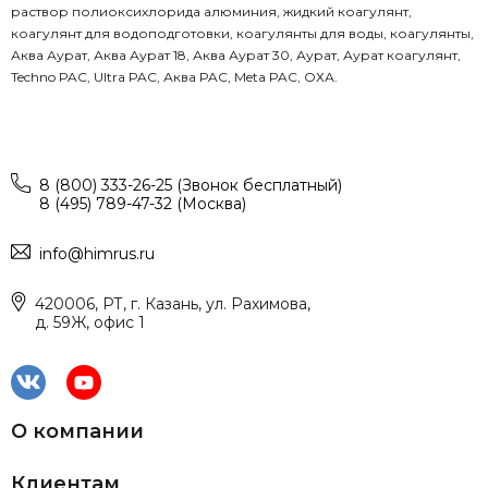
раствор полиоксихлорида алюминия, жидкий коагулянт,
коагулянт для водоподготовки, коагулянты для воды, коагулянты,
Аква Аурат, Аква Аурат 18, Аква Аурат 30, Аурат, Аурат коагулянт,
Techno PAC, Ultra PAC, Аква PAC, Meta PAC, ОХА.
8 (800) 333-26-25 (Звонок бесплатный)
8 (495) 789-47-32 (Москва)
info@himrus.ru
420006, РТ, г. Казань, ул. Рахимова,
д. 59Ж, офис 1
О компании
Клиентам