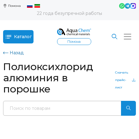
Помона
22 года безупречной работы
Каталог
Помона
Назад
Полиоксихлорид
Скачать
алюминия в
прайс-
порошке
лист