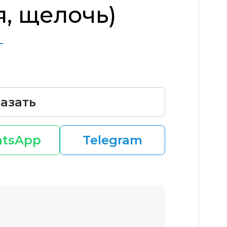
я, щелочь)
г
азать
tsApp
Telegram