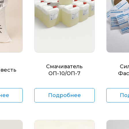
Смачиватель
Си
звесть
ОП-10/ОП-7
Фас
нее
Подробнее
По