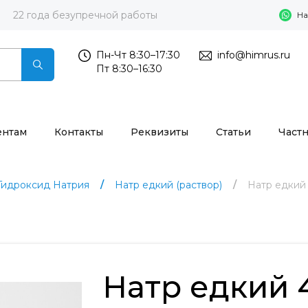
22 года безупречной работы
На
Пн-Чт 8:30–17:30
info@himrus.ru
Пт 8:30–16:30
ентам
Контакты
Реквизиты
Статьи
Част
Гидроксид Натрия
Натр едкий (раствор)
Натр едкий 
Натр едкий 