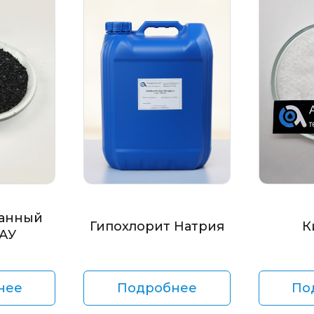
анный
Гипохлорит Натрия
К
БАУ
нее
Подробнее
По