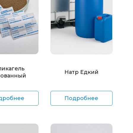
ликагель
Натр Едкий
ованный
дробнее
Подробнее