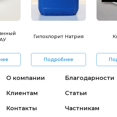
анный
Гипохлорит Натрия
К
БАУ
нее
Подробнее
По
О компании
Благодарности
Клиентам
Статьи
Контакты
Частникам