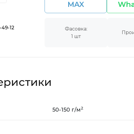
MAX
Wha
-49-12
Фасовка:
Прои
1 шт
еристики
2
50-150 г/м