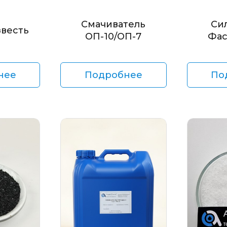
Смачиватель
Си
звесть
ОП-10/ОП-7
Фас
нее
Подробнее
По