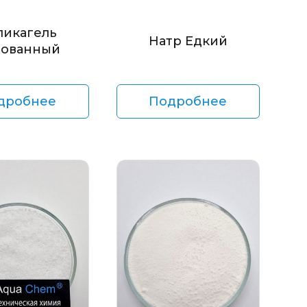
ликагель
Натр Едкий
ованный
дробнее
Подробнее