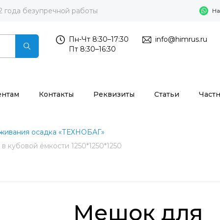
2 года безупречной работы
На
Пн-Чт 8:30–17:30
info@himrus.ru
Пт 8:30–16:30
ентам
Контакты
Реквизиты
Статьи
Част
живания осадка «ТЕХНОБАГ»
 кубовой ёмкости 1250*1250*1250
Мешок для