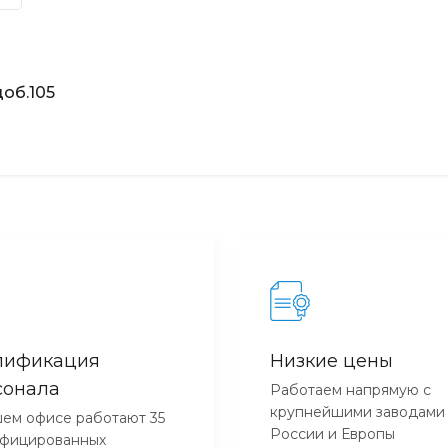
об.105
лификация
Низкие цены
сонала
Работаем напрямую с
крупнейшими заводами
ем офисе работают 35
России и Европы
ифицированных