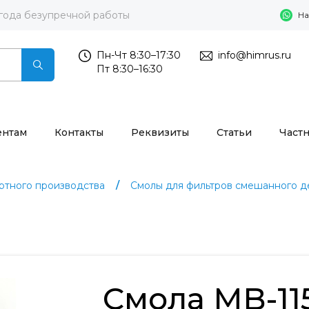
 года безупречной работы
На
Пн-Чт 8:30–17:30
info@himrus.ru
Пт 8:30–16:30
ентам
Контакты
Реквизиты
Статьи
Част
тного производства
Смолы для фильтров смешанного д
Смола MB-11