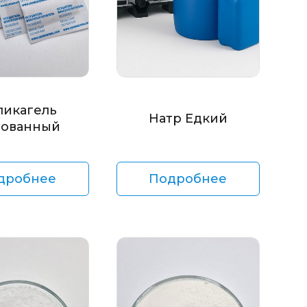
ликагель
Натр Едкий
ованный
дробнее
Подробнее