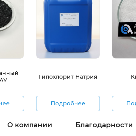
анный
Гипохлорит Натрия
К
БАУ
нее
Подробнее
По
О компании
Благодарности