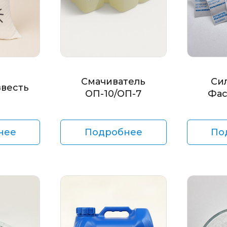
Смачиватель
Си
звесть
ОП-10/ОП-7
Фас
нее
Подробнее
По