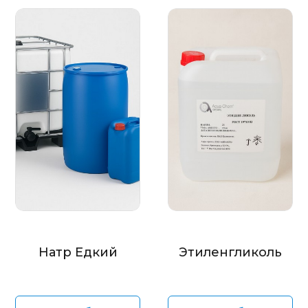
Натр Едкий
Этиленгликоль