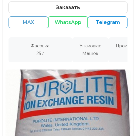
Заказать
MAX
WhatsApp
Telegram
Фасовка:
Упаковка:
Производ
25 л
Мешок
СШ