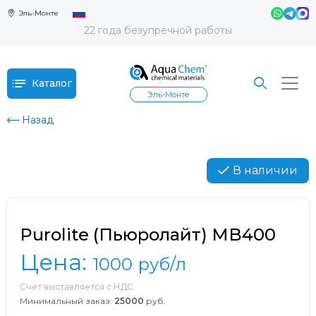
Эль-Монте
22 года безупречной работы
Каталог
Эль-Монте
Назад
В наличии
Purolite (Пьюролайт) MB400
Цена:
1000
руб/л
Счет выставляется с НДС
Минимальный заказ:
25000
руб.