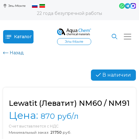
Эль-Монте
22 года безупречной работы
Каталог
Эль-Монте
Назад
В наличии
Lewatit (Леватит) NM60 / NM91
Цена:
870
руб/л
Счет выставляется с НДС
Минимальный заказ:
21750
руб.