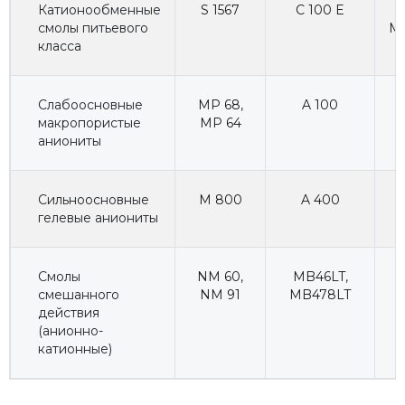
Катионообменные
S 1567
C 100 E
H
смолы питьевого
Ma
класса
Слабоосновные
MP 68
,
A 100
макропористые
MP 64
аниониты
Сильноосновные
M 800
A 400
гелевые аниониты
Смолы
NM 60
,
MB46LT
,
смешанного
NM 91
MB478LT
действия
(анионно-
катионные)