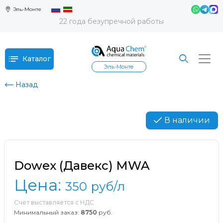
Эль-Монте
22 года безупречной работы
Каталог
Эль-Монте
Назад
В наличии
Dowex (Давекс) MWA
Цена:
350
руб/л
Счет выставляется с НДС
Минимальный заказ:
8750
руб.