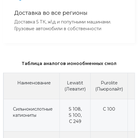
Доставка во все регионы
Доставка 5 ТК, ж\д и попутными машинами.
Грузовые автомобили в собственности
Таблица аналогов ионообменных смол
Наименование
Lewatit
Purolite
(Леватит)
(Пьюролайт)
(
Сильнокислотные
S 108
,
C 100
катиониты
S 100
,
C 249