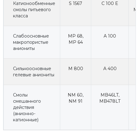
Катионообменные
S 1567
C 100 E
H
смолы питьевого
Ma
класса
Слабоосновные
MP 68
,
A 100
макропористые
MP 64
аниониты
Сильноосновные
M 800
A 400
гелевые аниониты
Смолы
NM 60
,
MB46LT
,
смешанного
NM 91
MB478LT
действия
(анионно-
катионные)