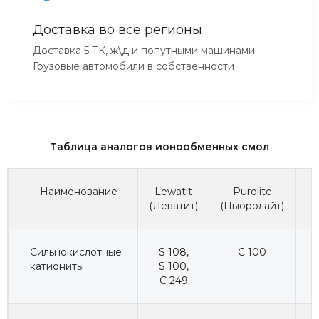
Доставка во все регионы
Доставка 5 ТК, ж\д и попутными машинами.
Грузовые автомобили в собственности
Таблица аналогов ионообменных смол
Наименование
Lewatit
Purolite
(Леватит)
(Пьюролайт)
(
Сильнокислотные
S 108
,
C 100
катиониты
S 100
,
C 249