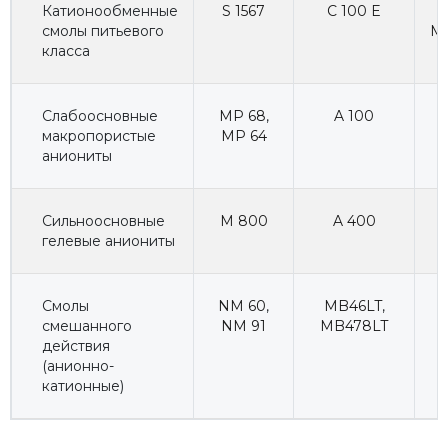
Катионообменные
S 1567
C 100 E
H
смолы питьевого
Ma
класса
Слабоосновные
MP 68
,
A 100
макропористые
MP 64
аниониты
Сильноосновные
M 800
A 400
гелевые аниониты
Смолы
NM 60
,
MB46LT
,
смешанного
NM 91
MB478LT
действия
(анионно-
катионные)