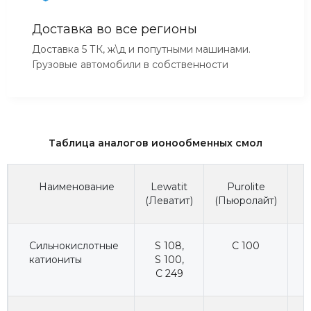
Доставка во все регионы
Доставка 5 ТК, ж\д и попутными машинами.
Грузовые автомобили в собственности
Таблица аналогов ионообменных смол
Наименование
Lewatit
Purolite
(Леватит)
(Пьюролайт)
(
Сильнокислотные
S 108
,
C 100
катиониты
S 100
,
C 249