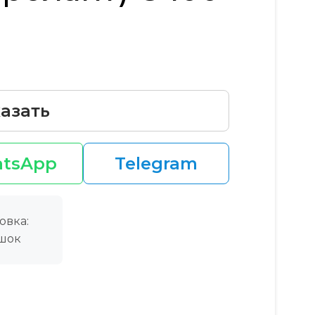
азать
tsApp
Telegram
овка:
шок