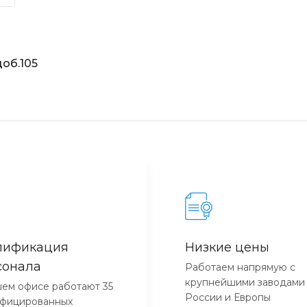
об.105
лификация
Низкие цены
сонала
Работаем напрямую с
крупнейшими заводами
ем офисе работают 35
России и Европы
ифицированных