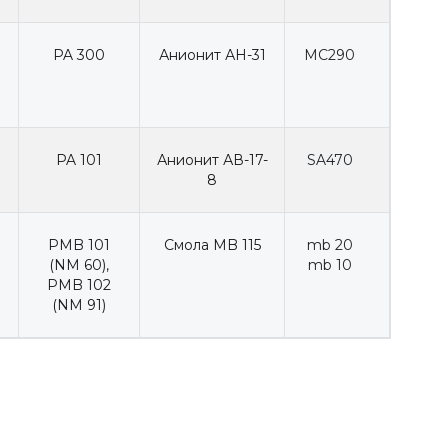
PA 300
Анионит АН-31
MC290
PA 101
Анионит АВ-17-
SA470
8
PMB 101
Смола MB 115
mb 20
(NM 60)
,
mb 10
PMB 102
(NM 91)