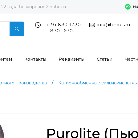
22 года безупречной работы
На
Пн-Чт 8:30–17:30
info@himrus.ru
Пт 8:30–16:30
ентам
Контакты
Реквизиты
Статьи
Част
тного производства
Катионообменные сильнокислотные
Purolite (Пь