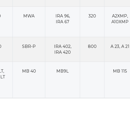
0
MWA
IRA 96
,
320
A2XMP
,
IRA 67
A10XMP
0
SBR-P
IRA 402
,
800
A 23
,
A 21
IRA 420
LT
,
MB 40
MB9L
MB 115
LT