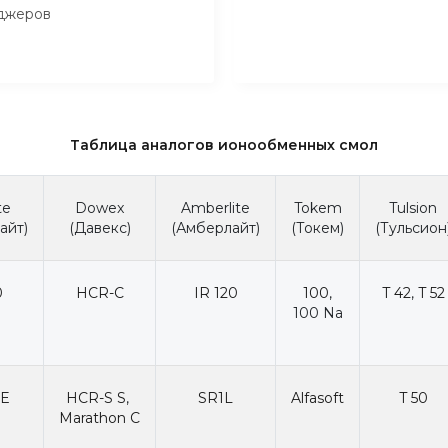
джеров
Таблица аналогов ионообменных смол
te
Dowex
Amberlite
Tokem
Tulsion
айт)
(Давекс)
(Амберлайт)
(Токем)
(Тульсион
0
HCR-C
IR 120
100
,
T 42
,
T 52
100 Na
 E
HCR-S S
,
SR1L
Alfasoft
T 50
Marathon C