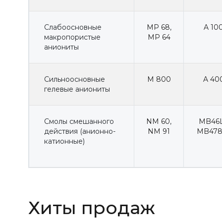
Слабоосновные
MP 68
,
A 10
макропористые
MP 64
аниониты
Сильноосновные
M 800
A 40
гелевые аниониты
Смолы смешанного
NM 60
,
MB46
действия (анионно-
NM 91
MB478
катионные)
Хиты продаж