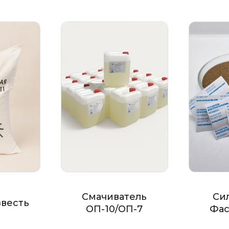
Смачиватель
Си
звесть
ОП-10/ОП-7
Фас