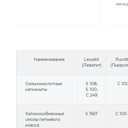
мене
Наименование
Lewatit
Puroli
(Леватит)
(Пьюрол
Сильнокислотные
S 108
,
C 10
катиониты
S 100
,
C 249
Катионообменные
S 1567
C 100
смолы питьевого
класса