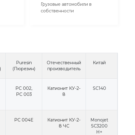
Грузовые автомобили в
собственности
Puresin
Отечественный
Китай
)
(Пюрезин)
производитель
PC 002
,
Катионит КУ-2-
SC140
PC 003
8
PC 004E
Катионит КУ-2-
Monojet
8 ЧС
SC3200
H+