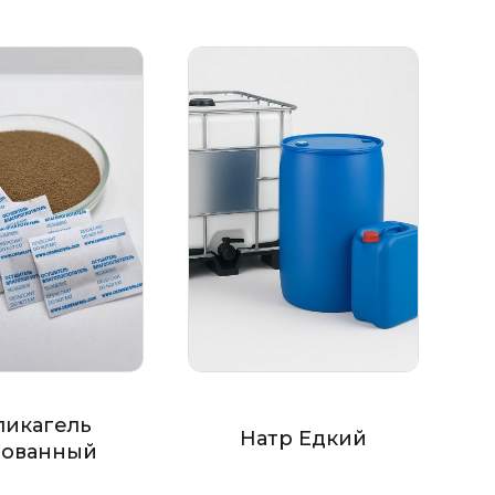
ликагель
Натр Едкий
ованный