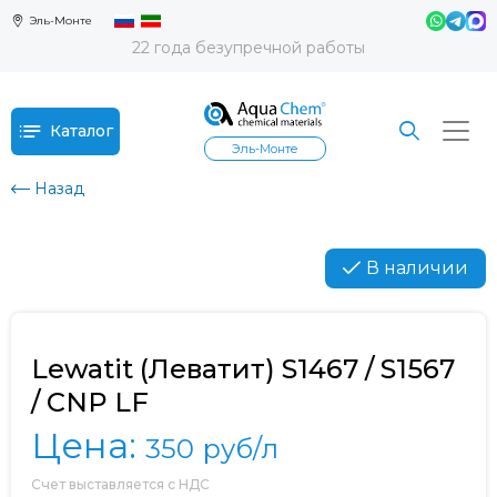
Эль-Монте
22 года безупречной работы
Каталог
Эль-Монте
Назад
В наличии
Lewatit (Леватит) S1467 / S1567
/ CNP LF
Цена:
350
руб/л
Счет выставляется с НДС