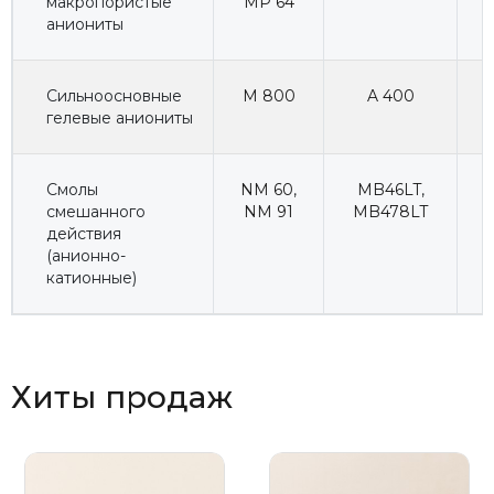
макропористые
MP 64
аниониты
Сильноосновные
M 800
A 400
гелевые аниониты
Смолы
NM 60
,
MB46LT
,
смешанного
NM 91
MB478LT
действия
(анионно-
катионные)
Хиты продаж