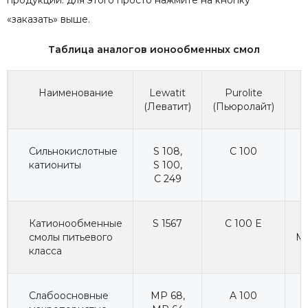
«заказать» выше.
Таблица аналогов ионообменных смол
Наименование
Lewatit
Purolite
(Леватит)
(Пьюролайт)
(
Сильнокислотные
S 108
,
C 100
катиониты
S 100
,
C 249
Катионообменные
S 1567
C 100 E
H
смолы питьевого
Ma
класса
Слабоосновные
MP 68
,
A 100