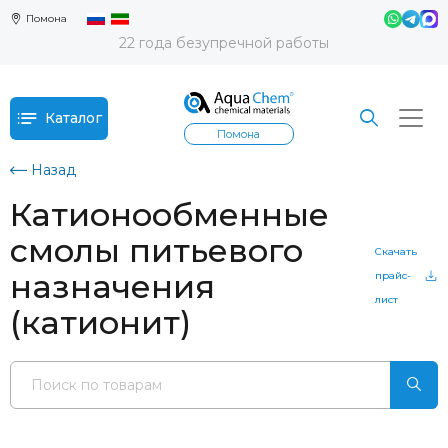
Помона
22 года безупречной работы
Каталог
Помона
Назад
Катионообменные
смолы питьевого
Скачать
назначения
прайс-
лист
(катионит)