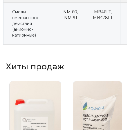
Смолы
NM 60
,
MB46LT
,
смешанного
NM 91
MB478LT
действия
(анионно-
катионные)
Хиты продаж