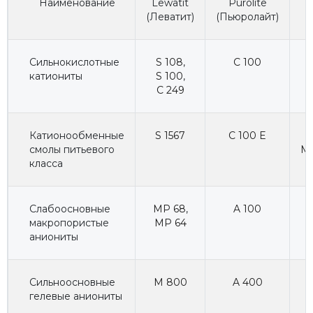
Наименование
Lewatit
Purolite
(Леватит)
(Пьюролайт)
(
Сильнокислотные
S 108
,
C 100
катиониты
S 100
,
C 249
Катионообменные
S 1567
C 100 E
H
смолы питьевого
Ma
класса
Слабоосновные
MP 68
,
A 100
макропористые
MP 64
аниониты
Сильноосновные
M 800
A 400
гелевые аниониты