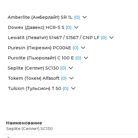
Amberlite (Амберлайт) SR 1L
(0)
Перейти в раздел
Dowex (Давекс) HCR-S S
(0)
Перейти в раздел
Lewatit (Леватит) S1467 / S1567 / CNP LF
(0)
Перейти в раздел
Puresin (Пюрезин) PC004E
(0)
Перейти в раздел
Purolite (Пьюролайт) C 100 E
(0)
Перейти в раздел
Seplite (Сеплит) SC130
(0)
Перейти в раздел
Tokem (Токем) Alfasoft
(0)
Перейти в раздел
Tulsion (Тульсион) T 50
(0)
Перейти в раздел
Наименование
Seplite (Сеплит) SC130