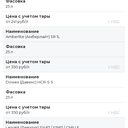
Фасовка
25 л
Цена с учетом тары
от 241 руб/л
с НДС
Наименование
Amberlite (Амберлайт) SR 1L
Фасовка
25 л
Цена с учетом тары
от 350 руб/л
с НДС
Наименование
Dowex (Давекс) HCR-S S
Фасовка
25 л
Цена с учетом тары
от 350 руб/л
с НДС
Наименование
Lewatit (Леватит) S1467 / S1567 / CNP LF