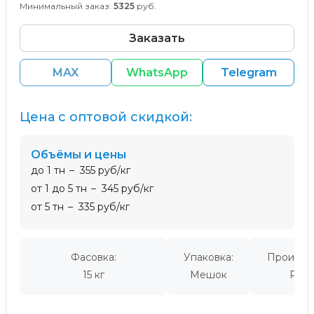
Минимальный заказ:
5325
руб.
Заказать
MAX
WhatsApp
Telegram
Цена с оптовой скидкой:
Объёмы и цены
до 1 тн
355 руб/кг
от 1 до 5 тн
345 руб/кг
от 5 тн
335 руб/кг
Фасовка:
Упаковка:
Производ
15 кг
Мешок
Росс