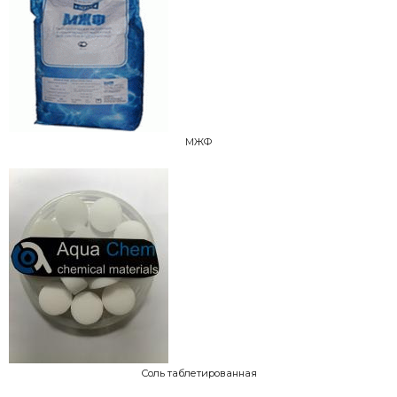
МЖФ
Соль таблетированная