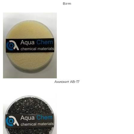
Birm
Анионит АВ-17