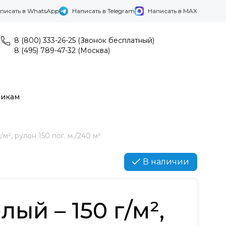
писать в WhatsApp
Написать в Telegram
Написать в MAX
8 (800) 333-26-25 (Звонок бесплатный)
8 (495) 789-47-32 (Москва)
никам
м², рулон 150 пог. м./240 м²
В наличии
ый – 150 г/м²,