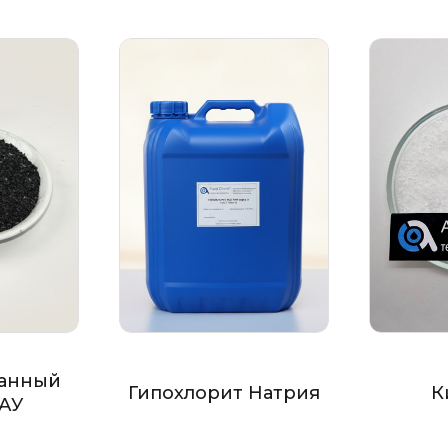
анный
Гипохлорит Натрия
К
БАУ