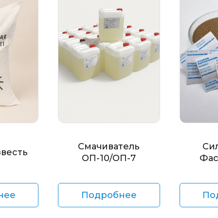
Смачиватель
Си
звесть
ОП-10/ОП-7
Фас
нее
Подробнее
По