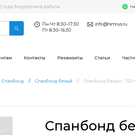
2 года безупречной работы
На
Пн-Чт 8:30–17:30
info@himrus.ru
Пт 8:30–16:30
ентам
Контакты
Реквизиты
Статьи
Част
Спанбонд
Спанбонд белый
Спанбонд белый – 150 г/
Спанбонд бел