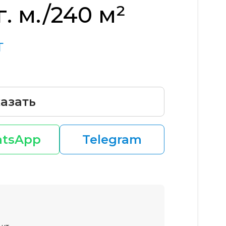
. м./240 м²
т
азать
tsApp
Telegram