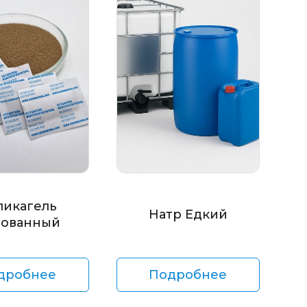
ликагель
Натр Едкий
ованный
дробнее
Подробнее