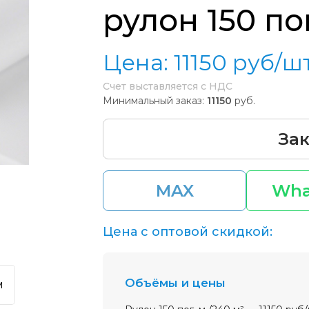
рулон 150 пог
Цена:
11150
руб/ш
Счет выставляется с НДС
Минимальный заказ:
11150
руб.
Зак
MAX
Wha
Цена с оптовой скидкой:
Объёмы и цены
м