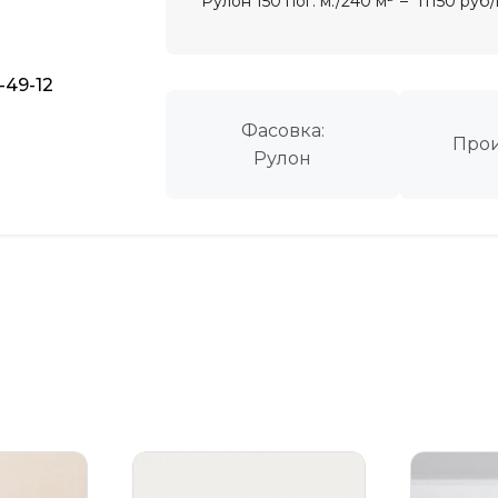
Рулон 150 пог. м./240 м²
11150 руб
-49-12
Фасовка:
Прои
Рулон