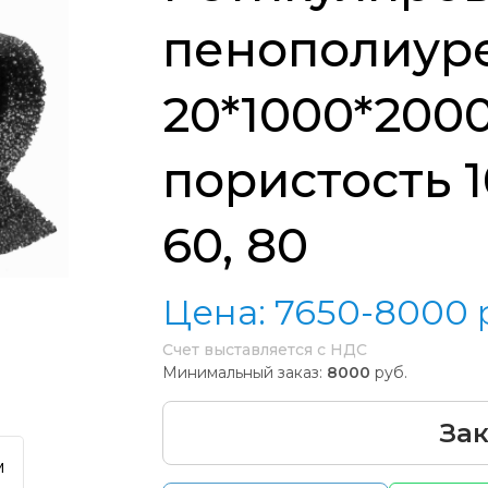
пенополиуре
20*1000*200
пористость 10
60, 80
Цена:
7650-8000
Счет выставляется с НДС
Минимальный заказ:
8000
руб.
Зак
м