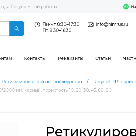
 года безупречной работы
На
Пн-Чт 8:30–17:30
info@himrus.ru
Пт 8:30–16:30
ентам
Контакты
Реквизиты
Статьи
Част
Ретикулированный пенополиуретан
Regicell PPI порист
000 мм, черный, пористость 10, 20, 30, 45, 60, 80
Ретикулиро