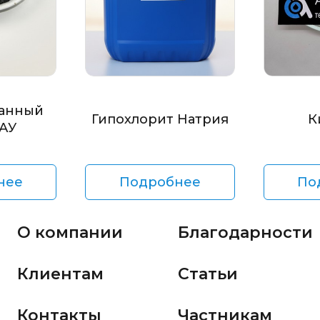
анный
Гипохлорит Натрия
К
БАУ
нее
Подробнее
По
О компании
Благодарности
Клиентам
Статьи
Контакты
Частникам