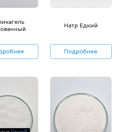
ликагель
Натр Едкий
ованный
дробнее
Подробнее