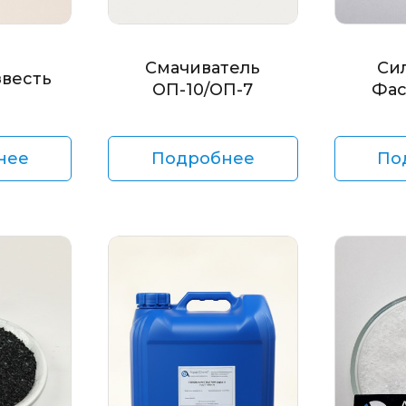
Смачиватель
Си
звесть
ОП-10/ОП-7
Фас
нее
Подробнее
По