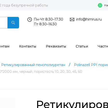
2 года безупречной работы
На
Пн-Чт 8:30–17:30
info@himrus.ru
Пт 8:30–16:30
ентам
Контакты
Реквизиты
Статьи
Част
Ретикулированный пенополиуретан
Polinazell PPI порис
000 мм, черный, пористость 10, 20, 30, 45, 60
Ретикулиро