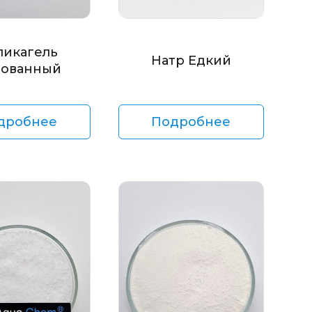
ликагель
Натр Едкий
ованный
дробнее
Подробнее