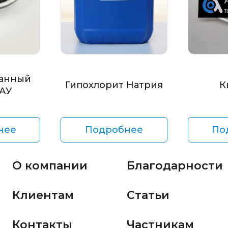
анный
Гипохлорит Натрия
К
БАУ
нее
Подробнее
По
О компании
Благодарности
Клиентам
Статьи
Контакты
Частникам