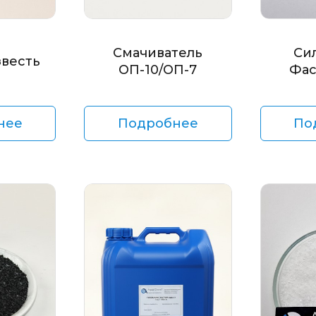
Смачиватель
Си
звесть
ОП-10/ОП-7
Фас
нее
Подробнее
По