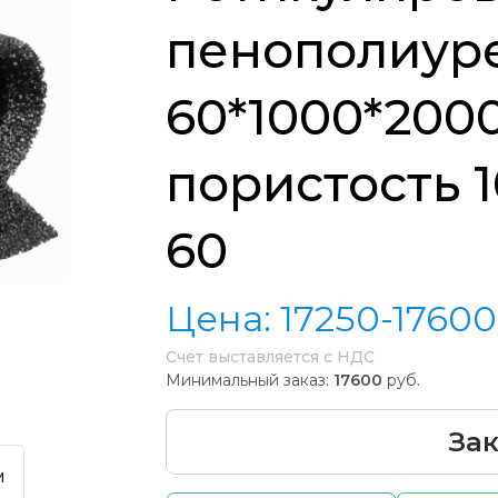
пенополиуре
60*1000*200
пористость 10
60
Цена:
17250-17600
Счет выставляется с НДС
Минимальный заказ:
17600
руб.
Зак
м