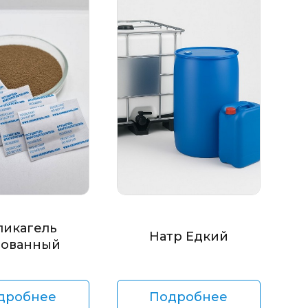
ликагель
Натр Едкий
ованный
дробнее
Подробнее