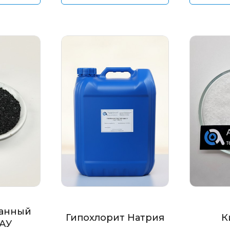
анный
Гипохлорит Натрия
К
БАУ