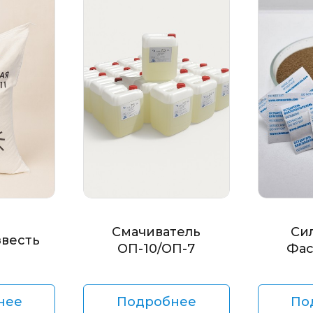
Смачиватель
Си
звесть
ОП-10/ОП-7
Фас
нее
Подробнее
По