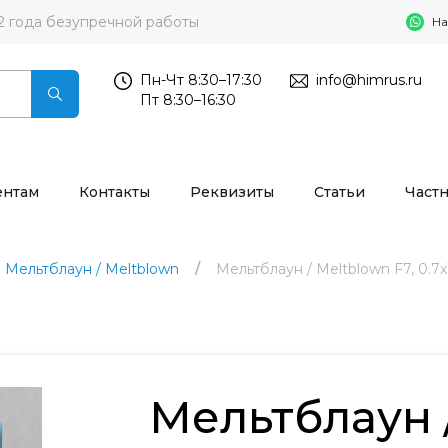
2 года безупречной работы
На
Пн-Чт 8:30–17:30
info@himrus.ru
Пт 8:30–16:30
ентам
Контакты
Реквизиты
Статьи
Част
Мельтблаун / Meltblown
Мельтблаун / Meltblown F7, 0.7
Мельтблаун 