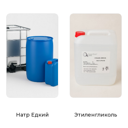
Натр Едкий
Этиленгликоль