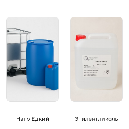
Натр Едкий
Этиленгликоль