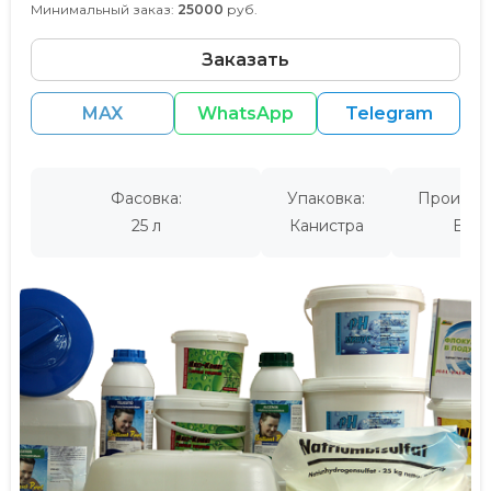
Минимальный заказ:
25000
руб.
Заказать
MAX
WhatsApp
Telegram
Фасовка:
Упаковка:
Производ
25 л
Канистра
Евро