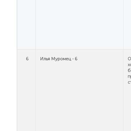
6
Илья Муромец - 6
О
х
б
п
с