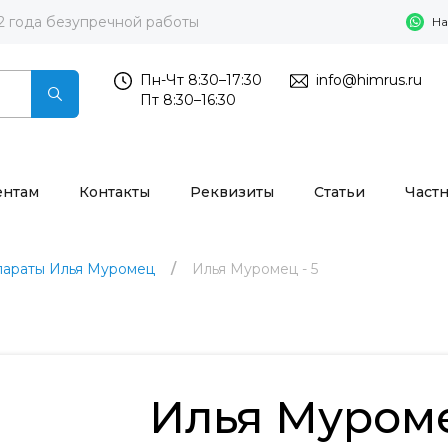
2 года безупречной работы
На
Пн-Чт 8:30–17:30
info@himrus.ru
Пт 8:30–16:30
ентам
Контакты
Реквизиты
Статьи
Част
араты Илья Муромец
Илья Муромец - 5
Илья Муроме