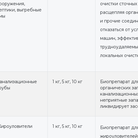
ооружения,
очистки сточных 
ептики, выгребные
расщепляя орган
мы
и прочие соедин
отказаться от ус
машин, эффекти
трудноудаляемы
локальных очист
анализационные
1 кг, 5 кг, 10 кг
Биопрепарат дл
рубы
органических за
канализационных
неприятные запа
ликвидирует зас
ироуловители
1 кг, 5 кг, 10 кг
Биопрепарат для
жироуловителей,