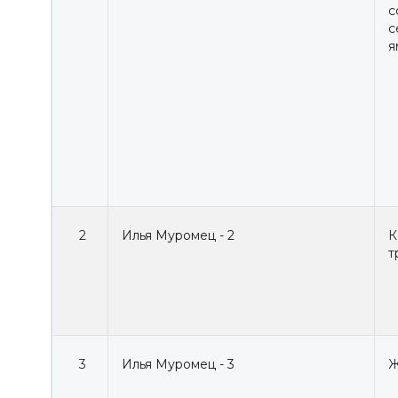
с
с
я
2
Илья Муромец - 2
К
т
3
Илья Муромец - 3
Ж