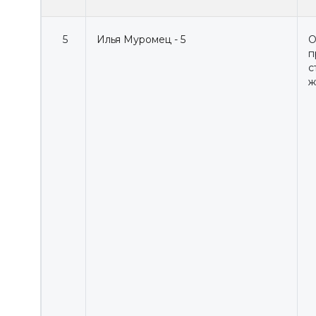
5
Илья Муромец - 5
О
п
с
ж