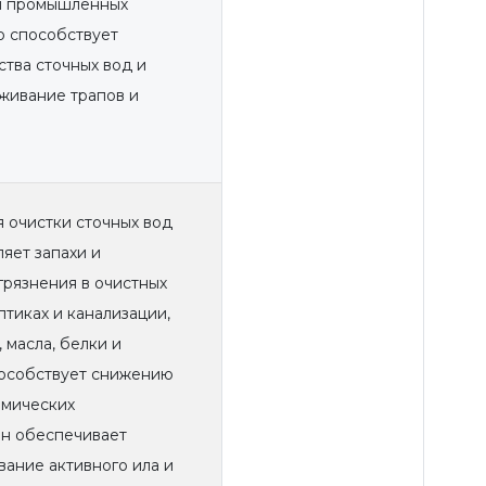
и промышленных
о способствует
тва сточных вод и
живание трапов и
 очистки сточных вод
яет запахи и
грязнения в очистных
птиках и канализации,
 масла, белки и
пособствует снижению
имических
Он обеспечивает
ание активного ила и