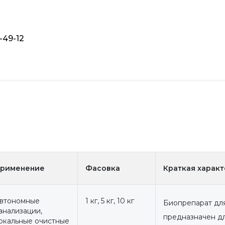
-49-12
рименение
Фасовка
Краткая харак
втономные
1 кг, 5 кг, 10 кг
Биопрепарат для
анализации,
предназначен д
окальные очистные