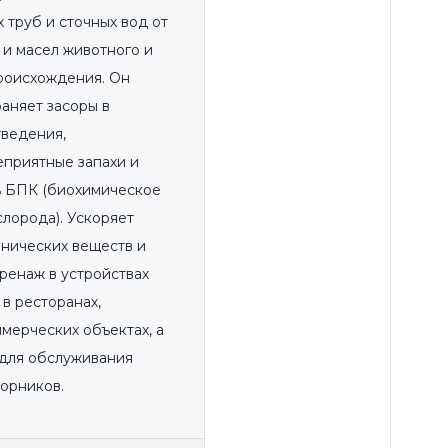
 труб и сточных вод от
и масел животного и
роисхождения. Он
аняет засоры в
тведения,
приятные запахи и
ь БПК (биохимическое
лорода). Ускоряет
нических веществ и
ренаж в устройствах
в ресторанах,
ммерческих объектах, а
 для обслуживания
орников.