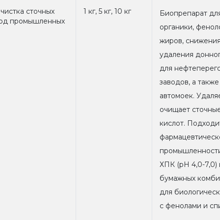
чистка сточных
1 кг, 5 кг, 10 кг
Биопрепарат для
од промышленных
органики, фенол
жиров, снижени
удаления донног
для нефтеперего
заводов, а такж
автомоек. Удаля
очищает сточны
кислот. Подходи
фармацевтическ
промышленности
ХПК (pH 4,0-7,0
бумажных комбин
для биологическ
с фенолами и сп