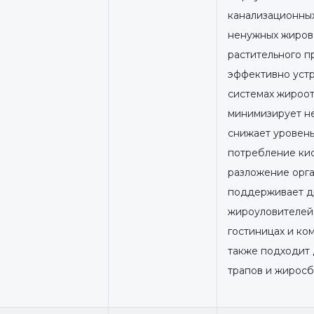
канализационных
ненужных жиров 
растительного п
эффективно устр
системах жироо
минимизирует не
снижает уровен
потребление кис
разложение орга
поддерживает д
жироуловителей 
гостиницах и ко
также подходит
трапов и жиросб