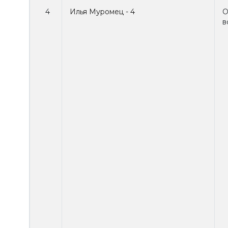
4
Илья Муромец - 4
О
в