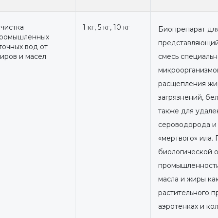
чистка
1 кг, 5 кг, 10 кг
Биопрепарат для
ромышленных
представляющи
точных вод от
иров и масел
смесь специаль
микроорганизмо
расщепления жи
загрязнений, бел
также для удале
сероводорода и
«мертвого» ила.
биологической о
промышленности
масла и жиры как
растительного п
аэротенках и ко