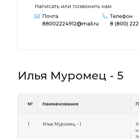
Написать или позвонить нам
Почта
Телефон
88002224912@mail.ru
8 (800) 222
Илья Муромец - 5
№
Наименование
П
1
Илья Муромец - 1
А
к
л