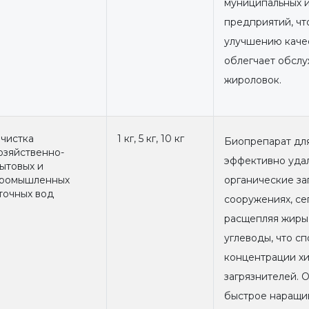
муниципальных 
предприятий, чт
улучшению качес
облегчает обслу
жироловок.
чистка
1 кг, 5 кг, 10 кг
Биопрепарат для
озяйственно-
эффективно удал
ытовых и
ромышленных
органические за
точных вод
сооружениях, се
расщепляя жиры,
углеводы, что с
концентрации х
загрязнителей. 
быстрое наращив