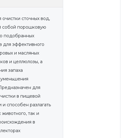
 очистки сточных вод,
й собой порошковую
но подобранных
в для эффективного
ровых и масляных
ков и целлюлозы, а
ния запаха
 уменьшения
 Предназначен для
чистки в пищевой
 и способен разлагать
 животного, так и
роисхождения в
ллекторах