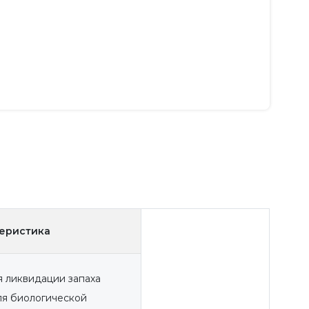
теристика
 ликвидации запаха
ля биологической