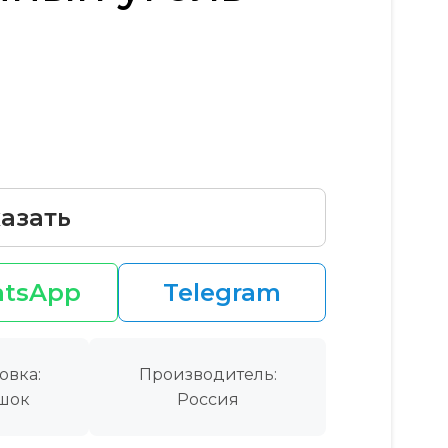
азать
tsApp
Telegram
овка:
Производитель:
шок
Россия