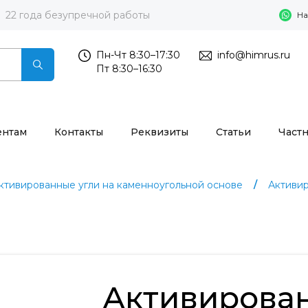
22 года безупречной работы
На
Пн-Чт 8:30–17:30
info@himrus.ru
Пт 8:30–16:30
ентам
Контакты
Реквизиты
Статьи
Част
ктивированные угли на каменноугольной основе
Активи
Активирова