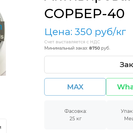
CОРБЕР-40
Цена:
350
руб/кг
Счет выставляется с НДС
Минимальный заказ:
8750
руб.
Зак
MAX
Wha
Фасовка:
Упак
25 кг
Ме
м