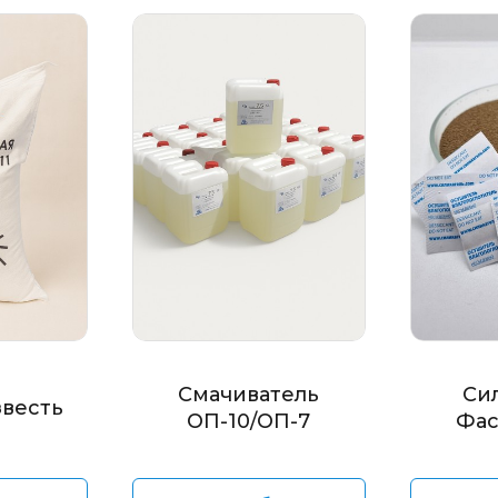
Смачиватель
Си
звесть
ОП-10/ОП-7
Фас