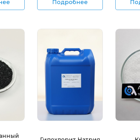
нее
Подробнее
По
анный
Гипохлорит Натрия
К