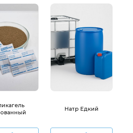
ликагель
Натр Едкий
ованный