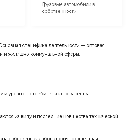
Грузовые автомобили в
собственности
Основная специфика деятельности — оптовая
ой и жилищно-коммунальной сферы.
у и уровню потребительского качества
каются из виду и последние новшества технической
вана собственная лаборатория, прошедшая