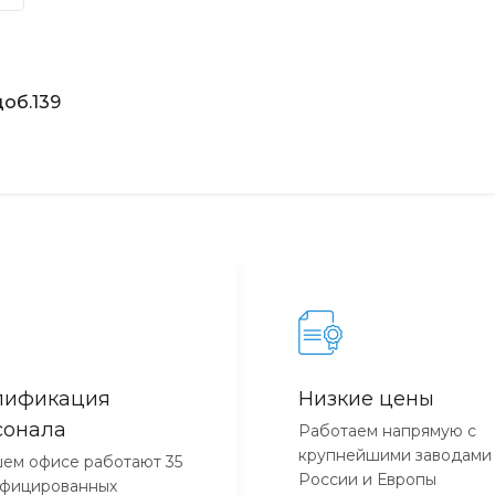
об.139
лификация
Низкие цены
сонала
Работаем напрямую с
крупнейшими заводами
ем офисе работают 35
России и Европы
ифицированных