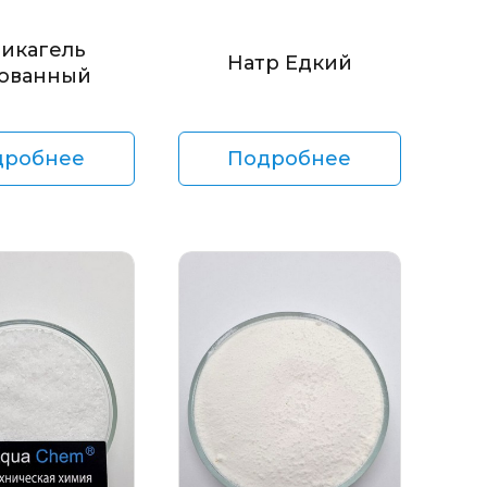
икагель
Натр Едкий
ованный
дробнее
Подробнее