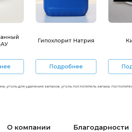
ванный
Гипохлорит Натрия
К
БАУ
нее
Подробнее
По
, уголь для удаления запахов, уголь поглотитель запаха, поглотител
О компании
Благодарности