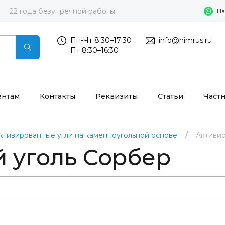
22 года безупречной работы
На
Пн-Чт 8:30–17:30
info@himrus.ru
Пт 8:30–16:30
ентам
Контакты
Реквизиты
Статьи
Част
ктивированные угли на каменноугольной основе
Активи
 уголь Сорбер