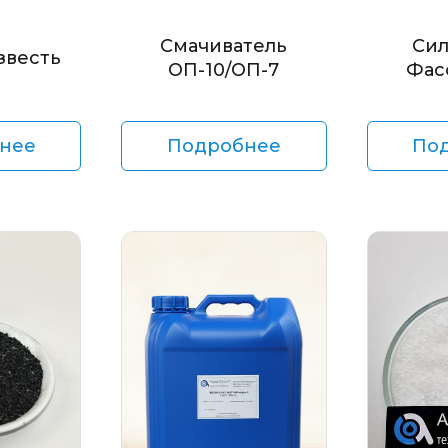
Смачиватель
Сил
звесть
ОП-10/ОП-7
Фас
нее
Подробнее
По