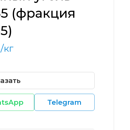
35 (фракция
5)
/кг
азать
tsApp
Telegram