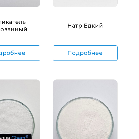
ликагель
Натр Едкий
ованный
дробнее
Подробнее