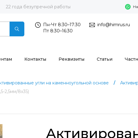
22 года безупречной работы
На
Пн-Чт 8:30–17:30
info@himrus.ru
Пт 8:30–16:30
ентам
Контакты
Реквизиты
Статьи
Част
ктивированные угли на каменноугольной основе
Активир
5-2,5мм/8х35)
Активирова