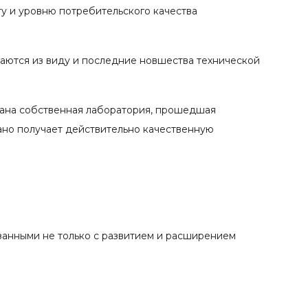
у и уровню потребительского качества
каются из виду и последние новшества технической
вана собственная лаборатория, прошедшая
ано получает действительно качественную
занными не только с развитием и расширением