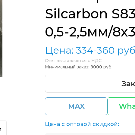
Silcarbon S8
0,5-2,5мм/8х3
Цена:
334-360
руб
Счет выставляется с НДС
Минимальный заказ:
9000
руб.
Зак
MAX
Wha
Цена с оптовой скидкой:
м