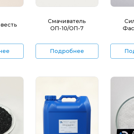
Смачиватель
Си
звесть
ОП-10/ОП-7
Фас
нее
Подробнее
По