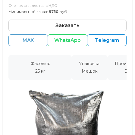
Счет выставляется с НДС
Минимальный заказ:
9750
руб.
Заказать
MAX
WhatsApp
Telegram
Фасовка:
Упаковка:
Производ
25 кг
Мешок
Евро