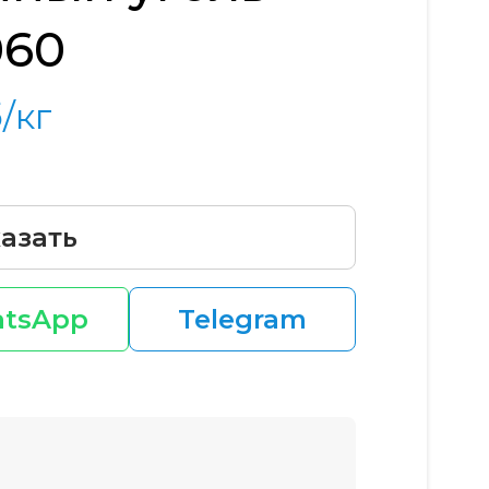
060
/кг
азать
tsApp
Telegram