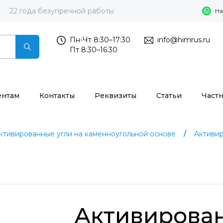
22 года безупречной работы
На
Пн-Чт 8:30–17:30
info@himrus.ru
Пт 8:30–16:30
ентам
Контакты
Реквизиты
Статьи
Част
ктивированные угли на каменноугольной основе
Активир
Активирова