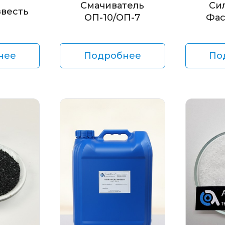
Смачиватель
Си
звесть
ОП-10/ОП-7
Фас
нее
Подробнее
По