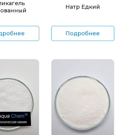
ликагель
Натр Едкий
ованный
дробнее
Подробнее