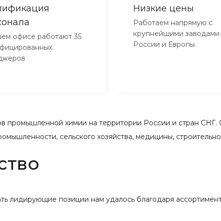
лификация
Низкие цены
сонала
Работаем напрямую с
крупнейшими заводами
ем офисе работают 35
России и Европы
ифицированных
джеров
 промышленной химии на территории России и стран СНГ. 
ромышленности, сельского хозяйства, медицины, строительн
ство
вать лидирующие позиции нам удалось благодаря ассортимент