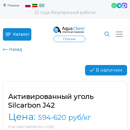
Помона
22 года безупречной работы
Каталог
Помона
Назад
В наличии
Активированный уголь
Silcarbon J42
Цена:
594-620
руб/кг
Счет выставляется с НДС