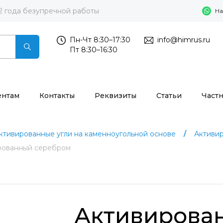
2 года безупречной работы
На
Пн-Чт 8:30–17:30
info@himrus.ru
Пт 8:30–16:30
ентам
Контакты
Реквизиты
Статьи
Част
ктивированные угли на каменноугольной основе
Активир
ированный серебром
Активирова