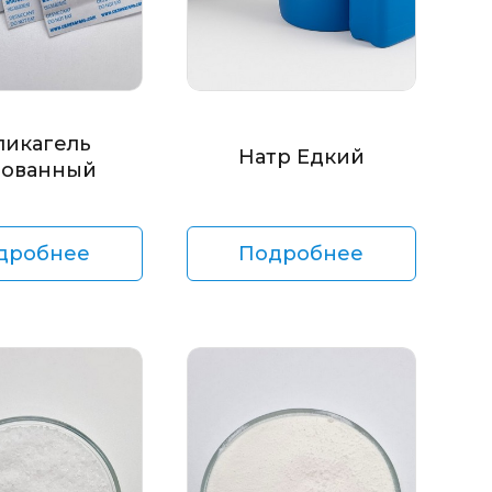
ликагель
Натр Едкий
ованный
дробнее
Подробнее