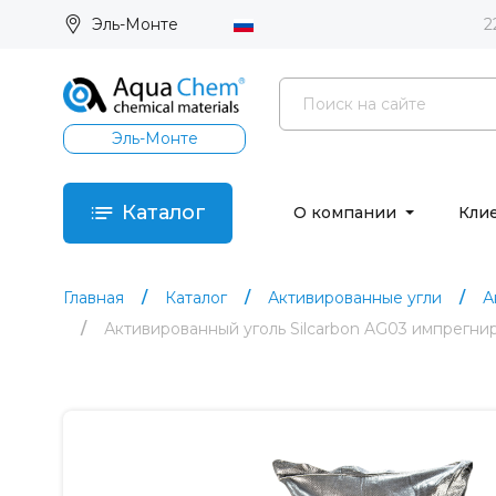
Эль-Монте
2
Эль-Монте
Каталог
О компании
Кли
Главная
Каталог
Активированные угли
А
Активированный уголь Silcarbon AG03 импрегн