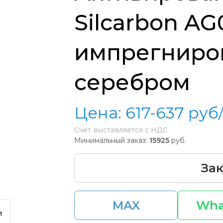
Silcarbon AG
импрегниро
серебром
Цена:
617-637
руб
Счет выставляется с НДС
Минимальный заказ:
15925
руб.
Зак
MAX
Wha
м