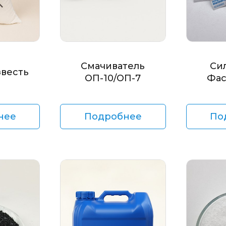
Смачиватель
Си
звесть
ОП-10/ОП-7
Фас
нее
Подробнее
По