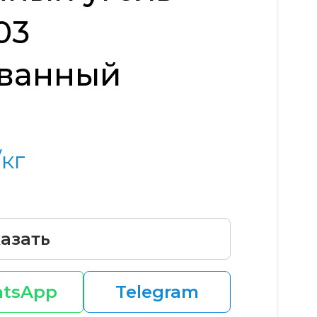
03
ванный
/кг
азать
tsApp
Telegram