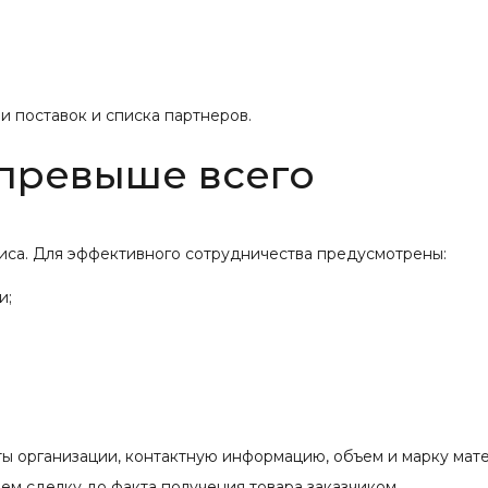
 поставок и списка партнеров.
 превыше всего
иса. Для эффективного сотрудничества предусмотрены:
и;
ты организации, контактную информацию, объем и марку мат
м сделку до факта получения товара заказчиком.