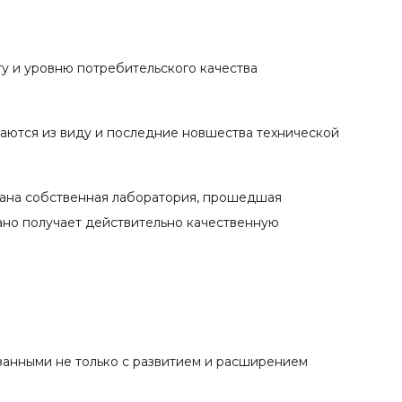
у и уровню потребительского качества
каются из виду и последние новшества технической
вана собственная лаборатория, прошедшая
ано получает действительно качественную
занными не только с развитием и расширением