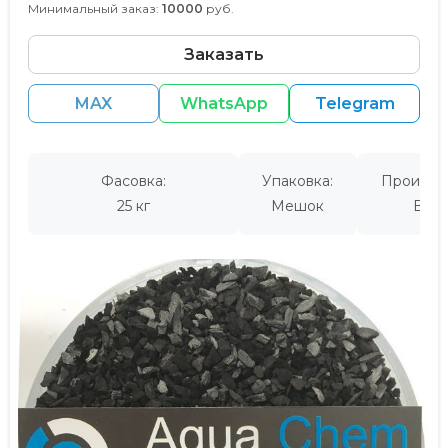
Минимальный заказ:
10000
руб.
Заказать
MAX
WhatsApp
Telegram
Фасовка:
Упаковка:
Производ
25 кг
Мешок
Евро