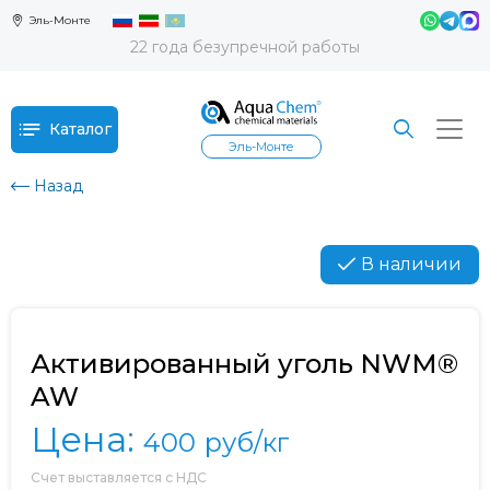
Эль-Монте
22 года безупречной работы
Каталог
Эль-Монте
Назад
В наличии
Активированный уголь NWM®
AW
Цена:
400
руб/кг
Счет выставляется с НДС