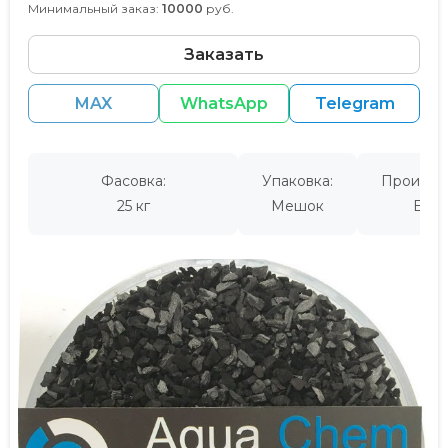
Минимальный заказ:
10000
руб.
Заказать
MAX
WhatsApp
Telegram
Фасовка:
Упаковка:
Производ
25 кг
Мешок
Евро