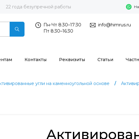
22 года безупречной работы
На
Пн-Чт 8:30–17:30
info@himrus.ru
Пт 8:30–16:30
ентам
Контакты
Реквизиты
Статьи
Част
ктивированные угли на каменноугольной основе
Активи
Активирова