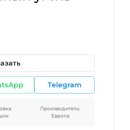
азать
tsApp
Telegram
овка:
Производитель:
шок
Европа