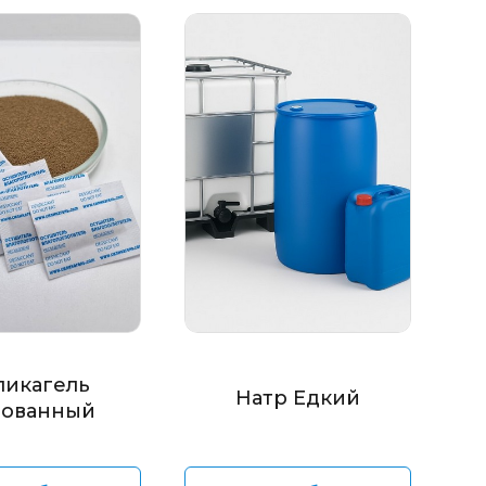
ликагель
Натр Едкий
ованный