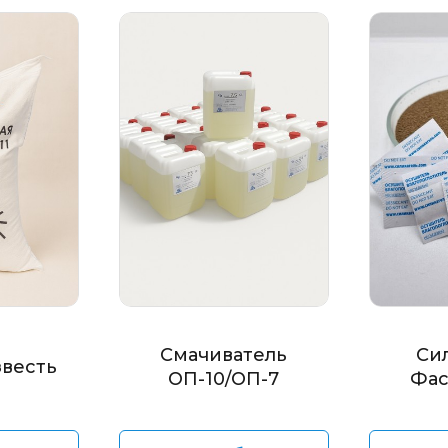
Смачиватель
Си
звесть
ОП-10/ОП-7
Фас