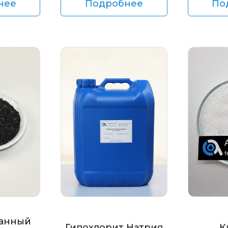
нее
Подробнее
По
анный
Гипохлорит Натрия
К