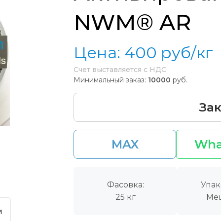
NWM® AR
Цена:
400
руб/кг
Счет выставляется с НДС
Минимальный заказ:
10000
руб.
Зак
MAX
Wha
Фасовка:
Упак
25 кг
Ме
м