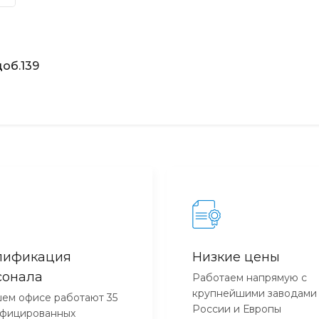
об.139
лификация
Низкие цены
сонала
Работаем напрямую с
крупнейшими заводами
ем офисе работают 35
России и Европы
ифицированных