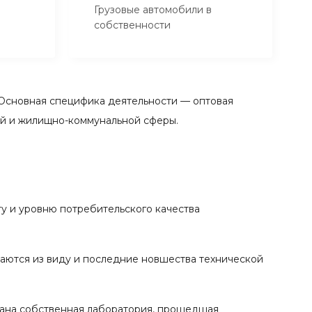
Грузовые автомобили в
собственности
Основная специфика деятельности — оптовая
ой и жилищно-коммунальной сферы.
у и уровню потребительского качества
каются из виду и последние новшества технической
вана собственная лаборатория, прошедшая