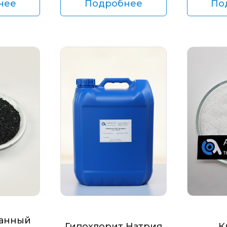
нее
Подробнее
По
анный
Гипохлорит Натрия
К