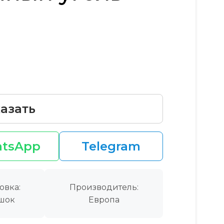
азать
tsApp
Telegram
овка:
Производитель:
шок
Европа