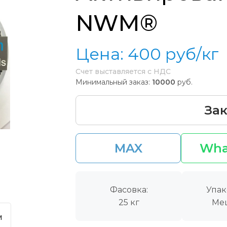
NWM®
Цена:
400
руб/кг
Счет выставляется с НДС
Минимальный заказ:
10000
руб.
Зак
MAX
Wha
Фасовка:
Упак
25 кг
Ме
м