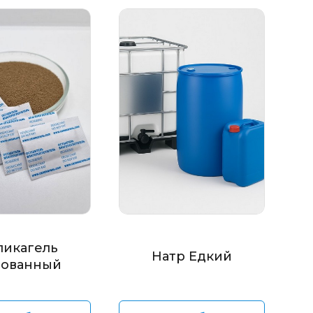
ликагель
Натр Едкий
ованный