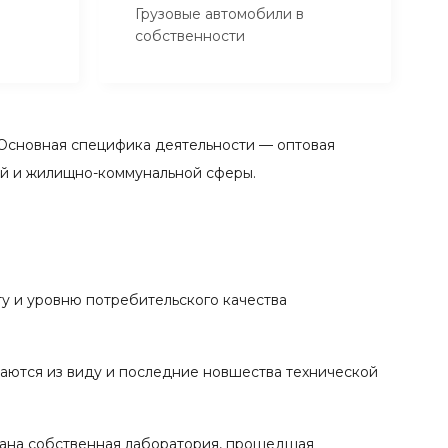
Грузовые автомобили в
собственности
Основная специфика деятельности — оптовая
ой и жилищно-коммунальной сферы.
у и уровню потребительского качества
каются из виду и последние новшества технической
вана собственная лаборатория, прошедшая