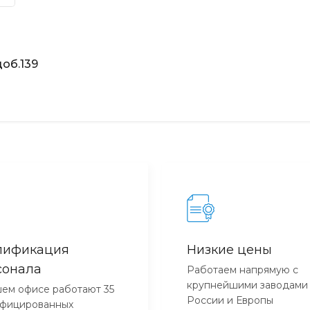
об.139
лификация
Низкие цены
сонала
Работаем напрямую с
крупнейшими заводами
ем офисе работают 35
России и Европы
ифицированных