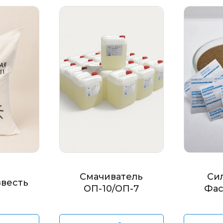
Смачиватель
Си
звесть
ОП-10/ОП-7
Фас