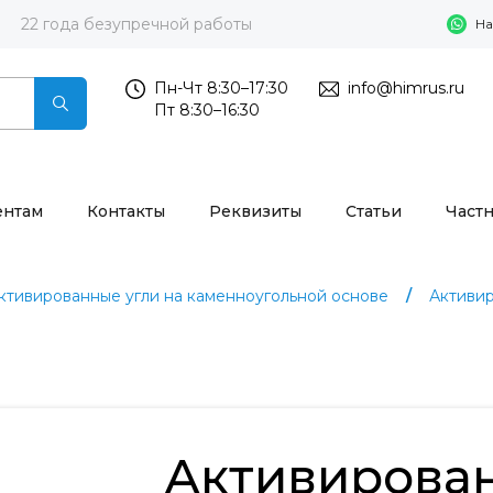
22 года безупречной работы
На
Пн-Чт 8:30–17:30
info@himrus.ru
Пт 8:30–16:30
ентам
Контакты
Реквизиты
Статьи
Част
ктивированные угли на каменноугольной основе
Активи
Активирова