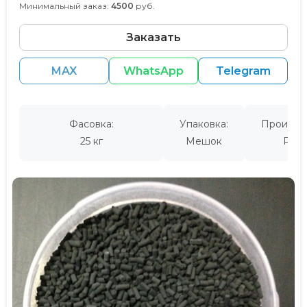
Минимальный заказ:
4500
руб.
Заказать
MAX
WhatsApp
Telegram
Фасовка:
Упаковка:
Производ
25 кг
Мешок
Росс