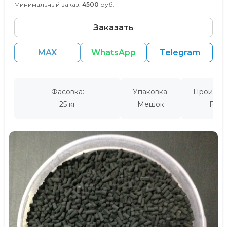
Минимальный заказ:
4500
руб.
Заказать
MAX
WhatsApp
Telegram
Фасовка:
Упаковка:
Производ
25 кг
Мешок
Росс