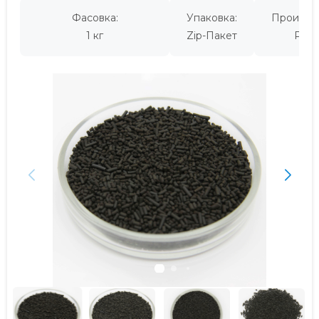
Фасовка:
Упаковка:
Производ
1 кг
Zip-Пакет
Росс