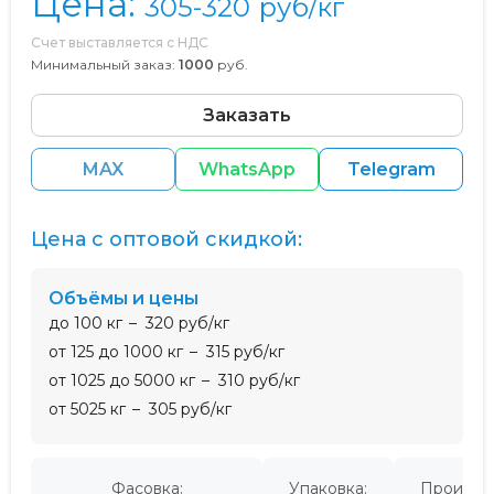
Цена:
305-320
руб/кг
Счет выставляется с НДС
Минимальный заказ:
1000
руб.
Заказать
MAX
WhatsApp
Telegram
Цена с оптовой скидкой:
Объёмы и цены
до 100 кг
320 руб/кг
от 125 до 1000 кг
315 руб/кг
от 1025 до 5000 кг
310 руб/кг
от 5025 кг
305 руб/кг
Фасовка:
Упаковка:
Производ