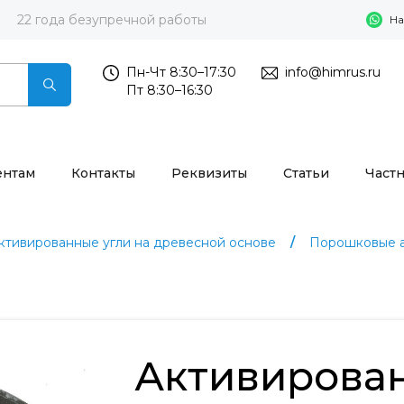
22 года безупречной работы
На
Пн-Чт 8:30–17:30
info@himrus.ru
Пт 8:30–16:30
ентам
Контакты
Реквизиты
Статьи
Част
ктивированные угли на древесной основе
Порошковые а
Активирова