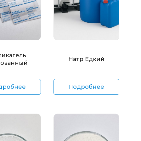
ликагель
Натр Едкий
ованный
дробнее
Подробнее