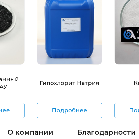
анный
Гипохлорит Натрия
К
БАУ
нее
Подробнее
По
О компании
Благодарности