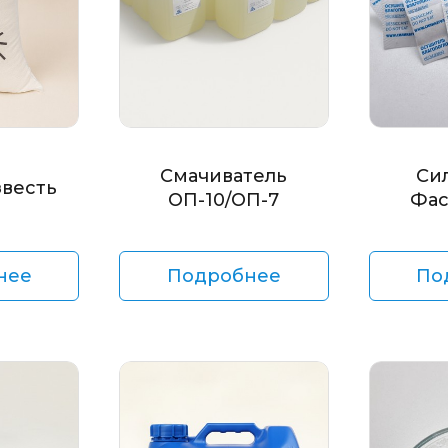
Смачиватель
Си
звесть
ОП-10/ОП-7
Фас
нее
Подробнее
По