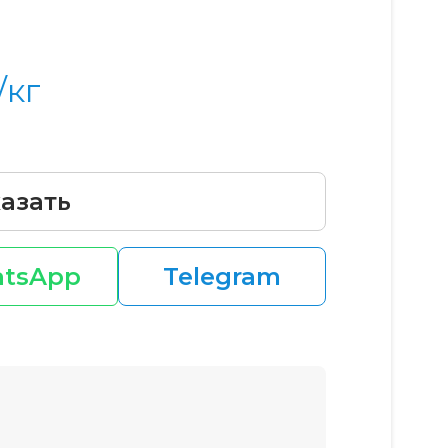
/кг
азать
tsApp
Telegram