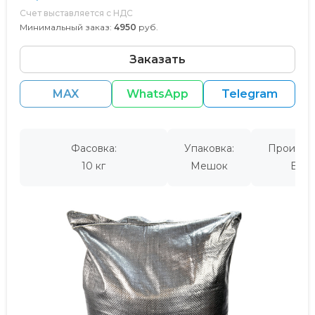
Счет выставляется с НДС
Минимальный заказ:
4950
руб.
Заказать
MAX
WhatsApp
Telegram
Фасовка:
Упаковка:
Производ
10 кг
Мешок
Евро