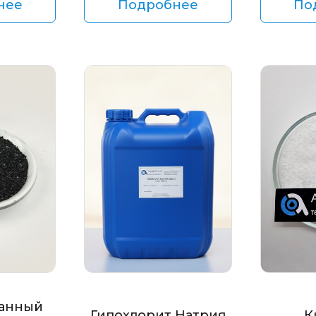
нее
Подробнее
По
анный
Гипохлорит Натрия
К