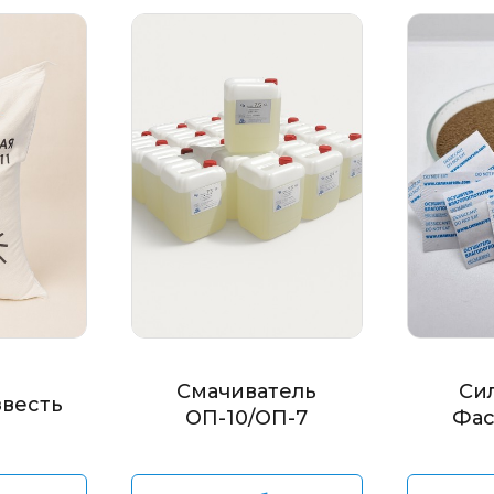
Смачиватель
Си
звесть
ОП-10/ОП-7
Фас