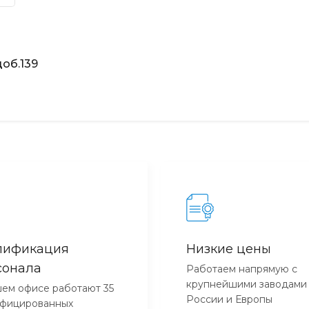
об.139
лификация
Низкие цены
сонала
Работаем напрямую с
крупнейшими заводами
ем офисе работают 35
России и Европы
ифицированных