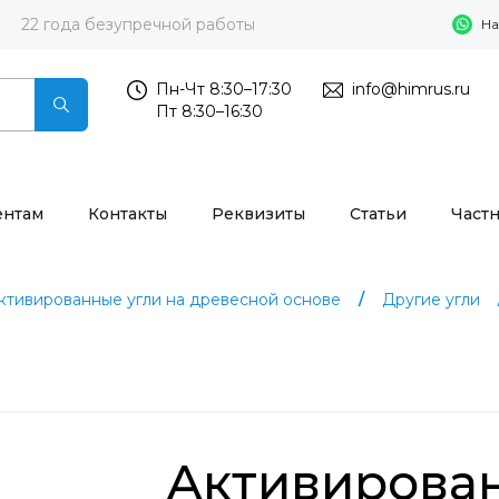
22 года безупречной работы
На
Пн-Чт 8:30–17:30
info@himrus.ru
Пт 8:30–16:30
ентам
Контакты
Реквизиты
Статьи
Част
ктивированные угли на древесной основе
Другие угли
Активирова