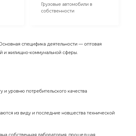
Грузовые автомобили в
собственности
Основная специфика деятельности — оптовая
ой и жилищно-коммунальной сферы.
у и уровню потребительского качества
каются из виду и последние новшества технической
вана собственная лаборатория, прошедшая