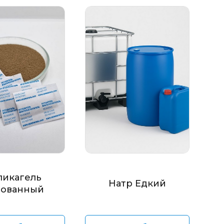
ликагель
Натр Едкий
ованный