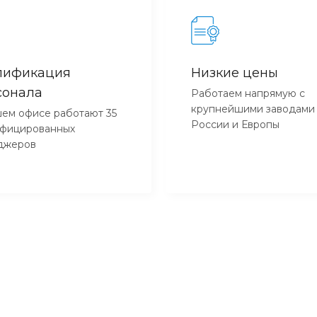
лификация
Низкие цены
сонала
Работаем напрямую с
крупнейшими заводами
ем офисе работают 35
России и Европы
ифицированных
джеров