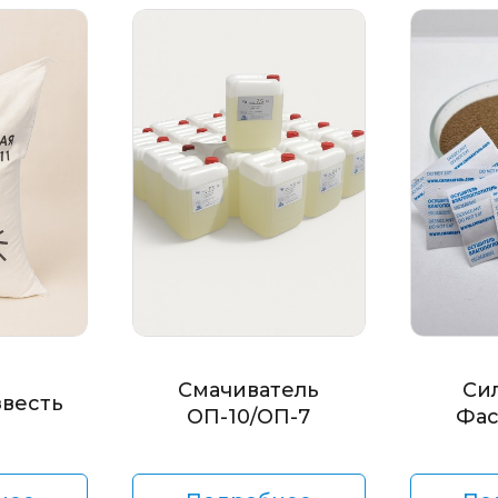
Смачиватель
Си
звесть
ОП-10/ОП-7
Фас