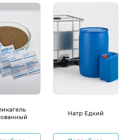
ликагель
Натр Едкий
ованный