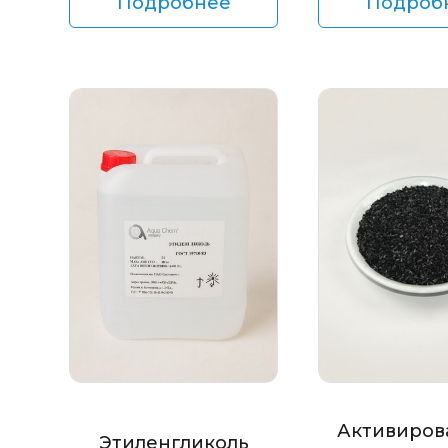
Подробнее
Подроб
Активиров
Этиленгликоль