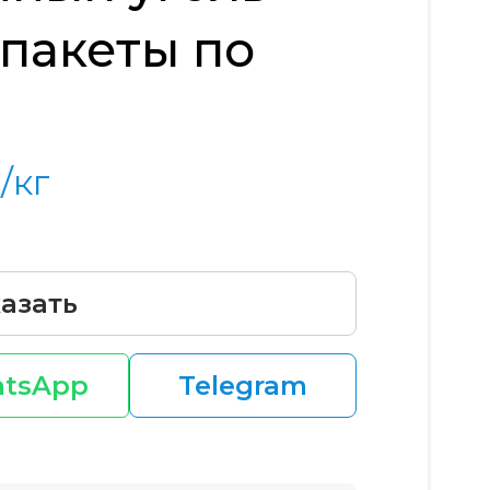
-пакеты по
/кг
азать
tsApp
Telegram