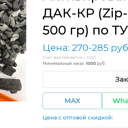
ДАК-КР (Zip
500 гр) по ТУ
Цена:
270-285
руб
Счет выставляется с НДС
Минимальный заказ:
1000
руб.
Зак
MAX
Wha
Цена с оптовой скидкой: