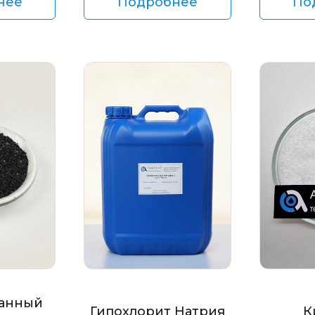
нее
Подробнее
По
анный
Гипохлорит Натрия
К