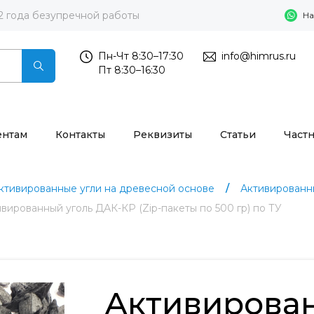
2 года безупречной работы
На
Пн-Чт 8:30–17:30
info@himrus.ru
Пт 8:30–16:30
ентам
Контакты
Реквизиты
Статьи
Част
ктивированные угли на древесной основе
Активированн
вированный уголь ДАК-КР (Zip-пакеты по 500 гр) по ТУ
Активирова