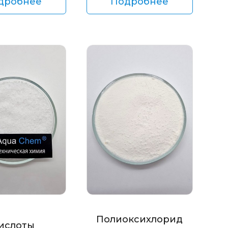
дробнее
Подробнее
Полиоксихлорид
ислоты