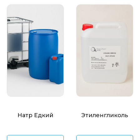
Натр Едкий
Этиленгликоль