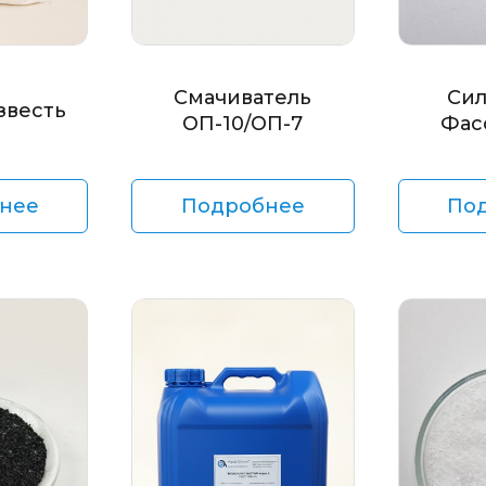
Смачиватель
Сил
звесть
ОП-10/ОП-7
Фас
нее
Подробнее
По