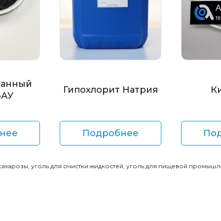
ванный
Гипохлорит Натрия
К
БАУ
нее
Подробнее
По
 сахарозы, уголь для очистки жидкостей, уголь для пищевой промышл