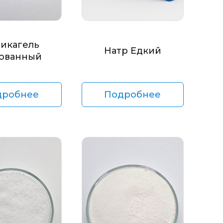
икагель
Натр Едкий
ованный
дробнее
Подробнее