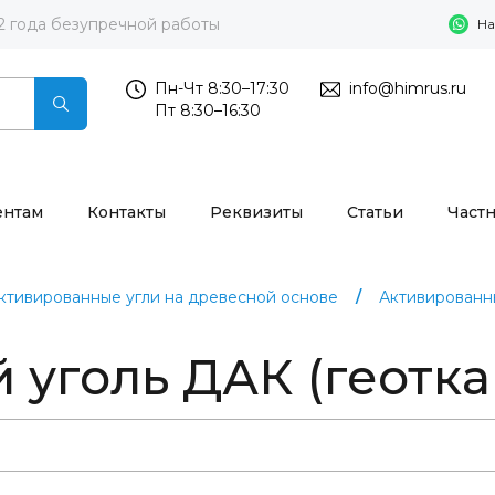
2 года безупречной работы
На
Пн-Чт 8:30–17:30
info@himrus.ru
Пт 8:30–16:30
ентам
Контакты
Реквизиты
Статьи
Част
ктивированные угли на древесной основе
Активированн
уголь ДАК (геотка