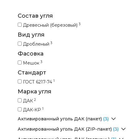
Состав угля
3
Древесный (березовый)
Вид угля
3
Дробленый
Фасовка
3
Мешок
Стандарт
1
ГОСТ 6217-74
Марка угля
2
ДАК
1
ДАК-КР
Активированный уголь ДАК (пакет)
(3)
Перейти в раздел
Активированный уголь ДАК (ZIP-пакет)
(3)
Активированный уголь ДАК (пакеты по 500 гр)
Перейти в раздел