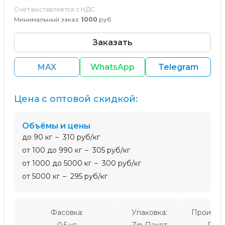
Счет выставляется с НДС
Минимальный заказ:
1000
руб.
Заказать
MAX
WhatsApp
Telegram
Цена с оптовой скидкой:
Объёмы и цены
до 90 кг
310 руб/кг
от 100 до 990 кг
305 руб/кг
от 1000 до 5000 кг
300 руб/кг
от 5000 кг
295 руб/кг
Фасовка:
Упаковка:
Производ
0,5 кг
Zip-Пакет
Росс