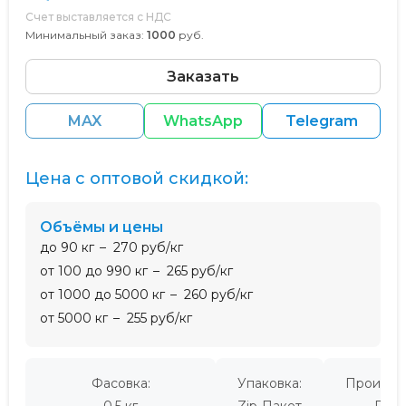
Счет выставляется с НДС
Минимальный заказ:
1000
руб.
Заказать
MAX
WhatsApp
Telegram
Цена с оптовой скидкой:
Объёмы и цены
до 90 кг
270 руб/кг
от 100 до 990 кг
265 руб/кг
от 1000 до 5000 кг
260 руб/кг
от 5000 кг
255 руб/кг
Фасовка:
Упаковка:
Производ
0,5 кг
Zip-Пакет
Росс